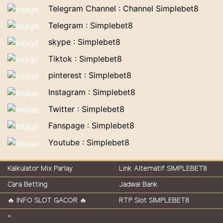
Telegram Channel : Channel Simplebet8
Telegram : Simplebet8
skype : Simplebet8
Tiktok : Simplebet8
pinterest : Simplebet8
Instagram : Simplebet8
Twitter : Simplebet8
Fanspage : Simplebet8
Youtube : Simplebet8
Kalkulator Mix Parlay
Link Alternatif SIMPLEBET8
Cara Betting
Jadwal Bank
🔥 INFO SLOT GACOR 🔥
RTP Slot SIMPLEBET8
<